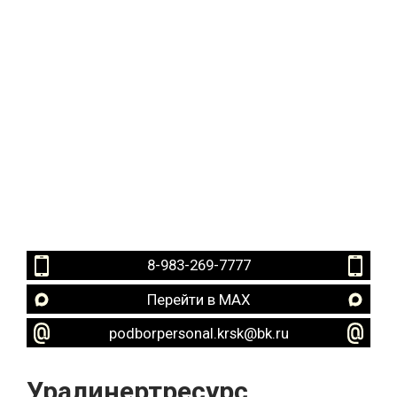
8-983-269-7777
Перейти в MAX
podborpersonal.krsk@bk.ru
Уралинертресурс