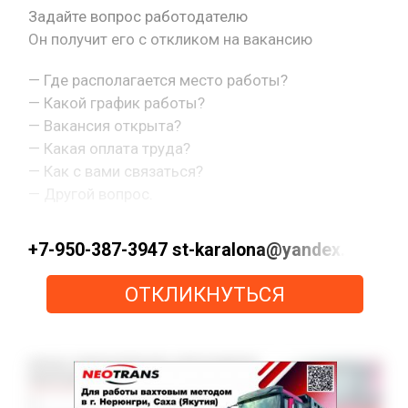
Задайте вопрос работодателю
Он получит его с откликом на вакансию
— Где располагается место работы?
— Какой график работы?
— Вакансия открыта?
— Какая оплата труда?
— Как с вами связаться?
— Другой вопрос.
+7-950-387-3947 st-karalona@yandex.ru htt
ОТКЛИКНУТЬСЯ