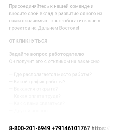
Присоединяйтесь к нашей команде и
внесите свой вклад в развитие одного из
самых значимых горно-обогатительных
проектов на Дальнем Востоке!
ОТКЛИКНУТЬСЯ
Задайте вопрос работодателю
Он получит его с откликом на вакансию
— Где располагается место работы?
— Какой график работы?
— Вакансия открыта?
— Какая оплата труда?
— Как с вами связаться?
— Другой вопрос.
8-800-201-6949 +79146101767 https://max.