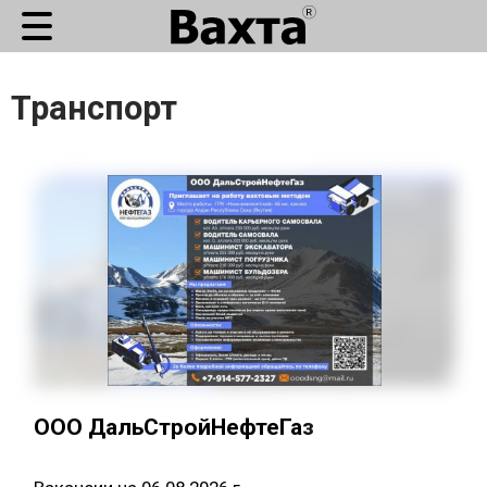
Транспорт
ООО ДальСтройНефтеГаз