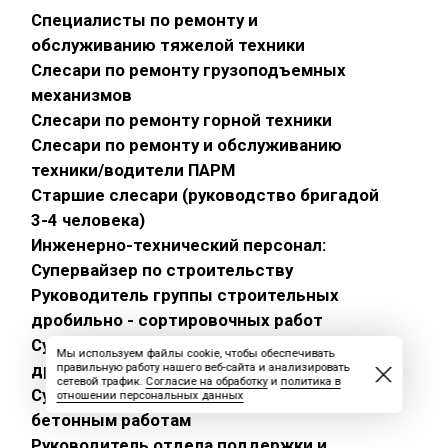
Специалисты по ремонту и
обслуживанию тяжелой техники
Слесари по ремонту грузоподъемных
механизмов
Слесари по ремонту горной техники
Слесари по ремонту и обслуживанию
техники/водители ПАРМ
Старшие слесари (руководство бригадой
3-4 человека)
Инженерно-технический персонал:
Супервайзер по строительству
Руководитель группы строительных
дробильно - сортировочных работ
Супервайзер по строительным
Мы используем файлы cookie, чтобы обеспечивать
дробильно - сортировочным работам
правильную работу нашего веб-сайта и анализировать
сетевой трафик.
Согласие на обработку
и
политика в
Супервайзер по общестроительным и
отношении персональных данных
бетонным работам
Руководитель отдела поддержки и