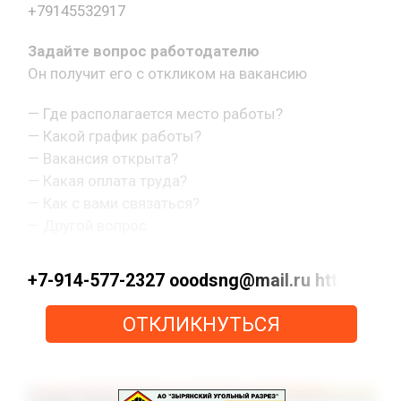
+79145532917
Задайте вопрос работодателю
Он получит его с откликом на вакансию
— Где располагается место работы?
— Какой график работы?
— Вакансия открыта?
— Какая оплата труда?
— Как с вами связаться?
— Другой вопрос.
+7-914-577-2327 ooodsng@mail.ru https://max
ОТКЛИКНУТЬСЯ