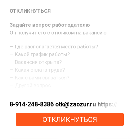
ОТКЛИКНУТЬСЯ
Задайте вопрос работодателю
Он получит его с откликом на вакансию
— Где располагается место работы?
— Какой график работы?
— Вакансия открыта?
— Какая оплата труда?
— Как с вами связаться?
— Другой вопрос.
8-914-248-8386 otk@zaozur.ru https://max.ru
ОТКЛИКНУТЬСЯ