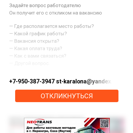
Задайте вопрос работодателю
Он получит его с откликом на вакансию
— Где располагается место работы?
— Какой график работы?
— Вакансия открыта?
— Какая оплата труда?
— Как с вами связаться?
— Другой вопрос.
+7-950-387-3947 st-karalona@yandex.ru htt
ОТКЛИКНУТЬСЯ