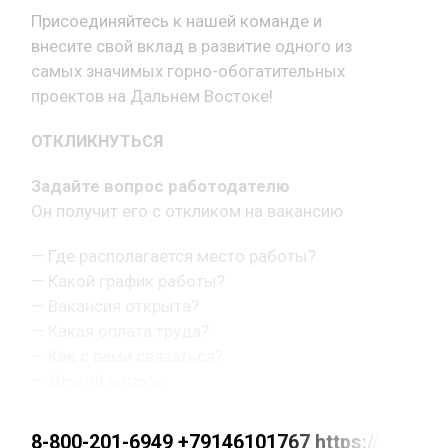
Присоединяйтесь к нашей команде и
внесите свой вклад в развитие одного из
самых значимых горно-обогатительных
проектов на Дальнем Востоке!
ОТКЛИКНУТЬСЯ
Задайте вопрос работодателю
Он получит его с откликом на вакансию
— Где располагается место работы?
— Какой график работы?
— Вакансия открыта?
— Какая оплата труда?
— Как с вами связаться?
— Другой вопрос.
8-800-201-6949 +79146101767 https://max.