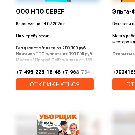
ООО НПО СЕВЕР
Эльга‑
Вакансии на 24.07.2026 г.
Вакансии на
Нам требуются:
Место рабо
месторожде
Геодезист з/плата от 200 000 руб.
Инженер ПТО з/плата от 190 000 руб.
Открытые 
Мастер / Прораб СМР з/плата от 185
000 руб.
Слесарь п
+7-495-228-18-46 +7-968-734-36-42 tkaliman@np
+792416
Машинист буровой установки з/
ремонту о
плата от 210 000 руб.
Машинист 
ОТКЛИКНУТЬСЯ
ОТ
Электрогазосварщик (5-6 разряда,
брикетиро
наличие действующего НАКСА) з/
Слесарь К
плата от 220 000 руб.
Слесарь-
Слесарь-механик з/плата от 180 000
Аппаратчи
руб.
Электросл
Специалист по обслуживанию
ремонту о
холодильных систем з/плата от 180
Электром
000 руб.
сетям и э
Рабочий з/плата от 135 000 руб.
Электромо