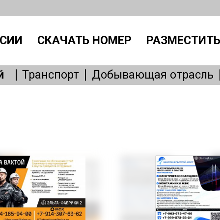
СИИ
СКАЧАТЬ НОМЕР
РАЗМЕСТИТЬ
й
Транспорт
Добывающая отрасль
Производство
IT, интернет
Административный персонал
Без
Общепит
Медицина
Образовани
Бытовые услуги
Сервисное обслу